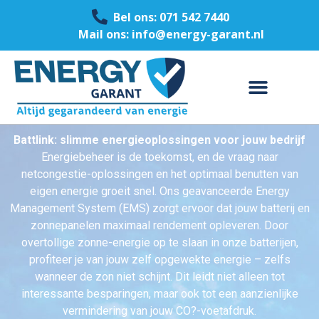
Bel ons: 071 542 7440
Mail ons: info@energy-garant.nl
Battlink: slimme energieoplossingen voor jouw bedrijf
Energiebeheer is de toekomst, en de vraag naar
netcongestie-oplossingen en het optimaal benutten van
eigen energie groeit snel. Ons geavanceerde Energy
Management System (EMS) zorgt ervoor dat jouw batterij en
zonnepanelen maximaal rendement opleveren. Door
overtollige zonne-energie op te slaan in onze batterijen,
profiteer je van jouw zelf opgewekte energie – zelfs
wanneer de zon niet schijnt. Dit leidt niet alleen tot
interessante besparingen, maar ook tot een aanzienlijke
vermindering van jouw CO?-voetafdruk.